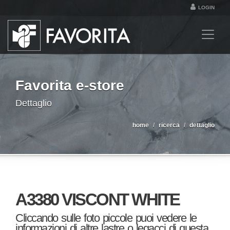
LOGIN
Favorita e-store
Dettaglio
home
ricerca
dettaglio
A3380 VISCONT WHITE
Cliccando sulle foto piccole puoi vedere le
informazioni di altre lastre o legacci di questa